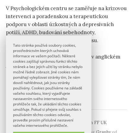
V Psychologickém centru se zaměřuje na krizovou
intervenci a poradenskou a terapeutickou
podporu v oblasti úzkostných a depresivních
potíží, ADHD, budování sebehodnoty,
mezilidských vztahů a zvládání stresu.
Tato stránka používá soubory cookies,
prostřednictvím kterých uchovává
Kristina poskytuje konzultace také v anglickém
informace ve vašem počítači. Některé
cookies zajišťují správnou funkci těchto
jazyce.
stránek a bez jejich užití by stránku nebylo
možné řádně zobrazit. Jiné cookies nám
pomáhají vylepšovat stránky tím, že nám
dovolí nahlédnout, jak jsou stránky
používány. Cookies používáme na základě
vašeho souhlasu, který vyjadřujete
nastavením svého internetového
prohlížeče tak, že ukládání těchto cookies
umožňuje. Pokud si přejete svůj souhlas s
používáním těchto cookies odvolat,
proveďte prosím příslušné nastavení
© 2026
Psychologické centrum FF UK
vašeho internetového prohlížeče.
|
Používá
WordPress
(v češtině)
Šablona:
Graphy
od