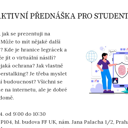
KTIVNÍ PŘEDNÁŠKA PRO STUDEN
, jak se prezentuji na
 Může to mít nějaké další
i? Kde je hranice legrácek a
 jít o virtuální násilí?
ějaká ochrana? Jak vlastně
erstalking? Je třeba myslet
í budoucnost? Všichni se
 na internetu, ale je dobré
ědomě.
 4. od 9:00 do 10:30
P104, hl. budova FF UK, nám. Jana Palacha 1/2, Prah