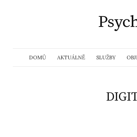
Přejít
k
Psyc
obsahu
webu
DOMŮ
AKTUÁLNĚ
SLUŽBY
OBJ
DIGI