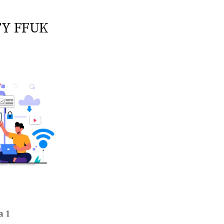
TY FFUK
a 1