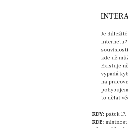
INTERA
Je důležité
internetu?
souvislost
kde už může
Existuje n
vypadá kyb
na pracovn
pohybujeme
to dělat v
KDY:
pátek 17.
KDE:
místnost 