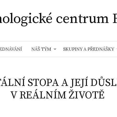
hologické centrum 
EDNÁVÁNÍ
NÁŠ TÝM
SKUPINY A PŘEDNÁŠKY
TÁLNÍ STOPA A JEJÍ DŮS
V REÁLNÍM ŽIVOTĚ